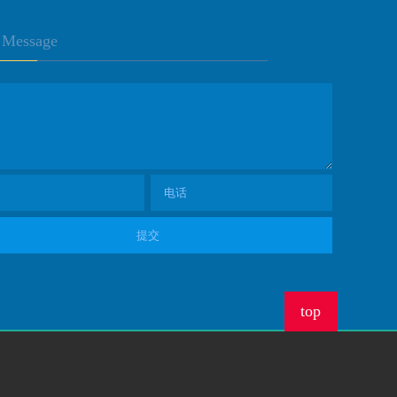
Message
top