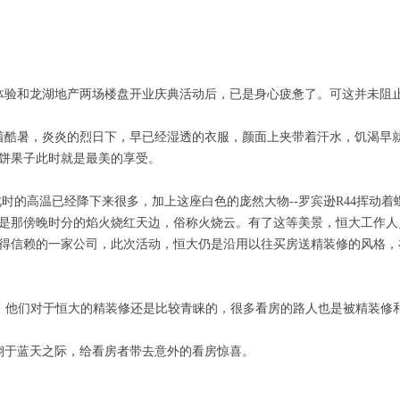
飞行体验和龙湖地产两场楼盘开业庆典活动后，已是身心疲惫了。可这并未
着酷暑，炎炎的烈日下，早已经湿透的衣服，颜面上夹带着汗水，饥渴早
饼果子此时就是最美的享受。
时的高温已经降下来很多，加上这座白色的庞然大物--罗宾逊R44挥动
是那傍晚时分的焰火烧红天边，俗称火烧云。有了这等美景，恒大工作人
得信赖的一家公司，此次活动，恒大仍是沿用以往买房送精装修的风格，
，他们对于恒大的精装修还是比较青睐的，很多看房的路人也是被精装修
翔于蓝天之际，给看房者带去意外的看房惊喜。