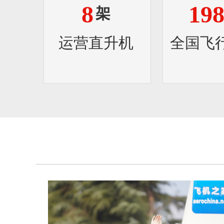
8
19
架
运营直升机
全国飞